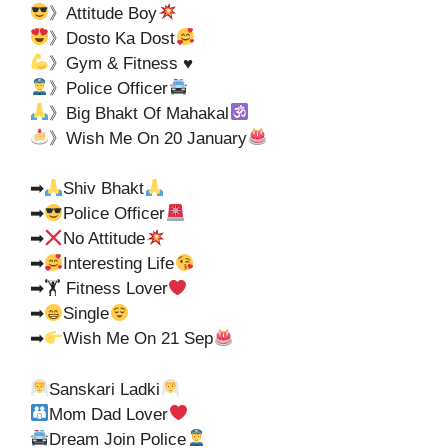
》Attitude Boy
》Dosto Ka Dost
》Gym & Fitness
♥️
》Police Officer
》Big Bhakt Of Mahakal
》Wish Me On 20 January
➡
Shiv Bhakt
➡
Police Officer
➡
No Attitude
➡
Interesting Life
➡🏋
Fitness Lover
➡
Single
➡
Wish Me On 21 Sep
Sanskari Ladki
Mom Dad Lover
Dream Join Police