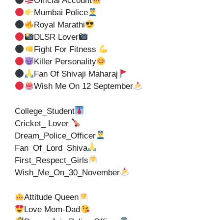
Official Account
Mumbai Police
Royal Marathi
DLSR Lover
Fight For Fitness
Killer Personality
Fan Of Shivaji Maharaj
Wish Me On 12 September
College_Student
Cricket_ Lover
Dream_Police_Officer
Fan_Of_Lord_Shiva
First_Respect_Girls
Wish_Me_On_30_November
Attitude Queen
Love Mom-Dad