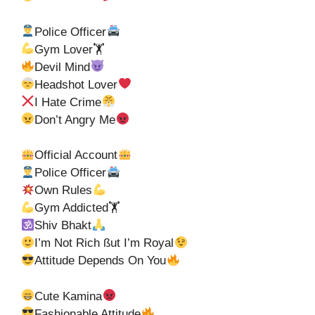
Police Officer
Gym Lover🏋
Devil Mind
Headshot Lover
I Hate Crime
Don’t Angry Me
Official Account
Police Officer
Own Rules
Gym Addicted🏋
Shiv Bhakt
I’m Not Rich ßut I’m Royal
Attitude Depends On You
Cute Kamina
Fashionable Attitude