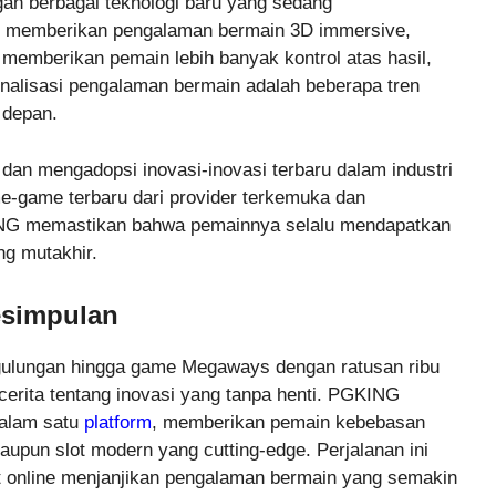
ngan berbagai teknologi baru yang sedang
ang memberikan pengalaman bermain 3D immersive,
emberikan pemain lebih banyak kontrol atas hasil,
onalisasi pengalaman bermain adalah beberapa tren
 depan.
an mengadopsi inovasi-inovasi terbaru dalam industri
e-game terbaru dari provider terkemuka dan
KING memastikan bahwa pemainnya selalu mendapatkan
ng mutakhir.
simpulan
gulungan hingga game Megaways dengan ratusan ribu
cerita tentang inovasi yang tanpa henti. PGKING
dalam satu
platform
, memberikan pemain kebebasan
aupun slot modern yang cutting-edge. Perjalanan ini
ot online menjanjikan pengalaman bermain yang semakin