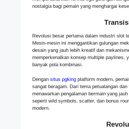
nostalgia bagi pemain yang menghargai kese
Transis
Revolusi besar pertama dalam industri slot 
Mesin-mesin ini menggantikan gulungan me
desain yang jauh lebih kreatif dan mekanism
memperkenalkan konsep multiple paylines, 
banyak pola kombinasi.
Dengan
situs pgking
platform modern, pemain
sangat beragam. Dari tema petualangan dan f
menawarkan pengalaman bermain yang jauh le
seperti wild symbols, scatter, dan bonus rou
modern.
Revolu