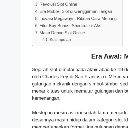
Revolusi Slot Online
Era Mobile: Slot di Genggaman Tangan
Inovasi Megaways: Ribuan Cara Menang
Fitur Buy Bonus: Shortcut ke Aksi
Masa Depan Slot Online
Kesimpulan
Era Awal: 
Sejarah slot dimulai pada akhir abad ke-19 
oleh Charles Fey di San Francisco. Mesin yan
gulungan mekanik dengan simbol-simbol seder
menarik tuas untuk memutar gulungan dan 
kemenangan.
Meskipun mesin asli ini sudah lama menjadi
desainnya masih hidup dalam kategori slot kl
mempertahankan format tiga gulungan denga