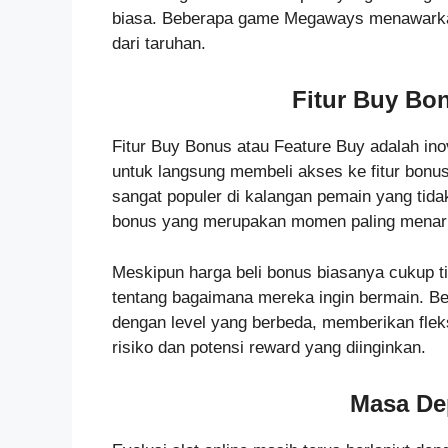
biasa. Beberapa game Megaways menawarkan 
dari taruhan.
Fitur Buy Bon
Fitur Buy Bonus atau Feature Buy adalah in
untuk langsung membeli akses ke fitur bonus 
sangat populer di kalangan pemain yang tidak
bonus yang merupakan momen paling menari
Meskipun harga beli bonus biasanya cukup tin
tentang bagaimana mereka ingin bermain. 
dengan level yang berbeda, memberikan fleks
risiko dan potensi reward yang diinginkan.
Masa De