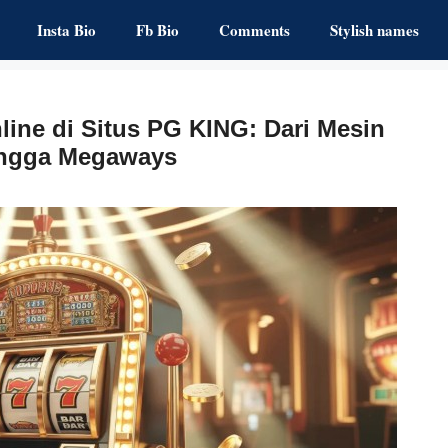
Insta Bio
Fb Bio
Comments
Stylish names
line di Situs PG KING: Dari Mesin
ngga Megaways