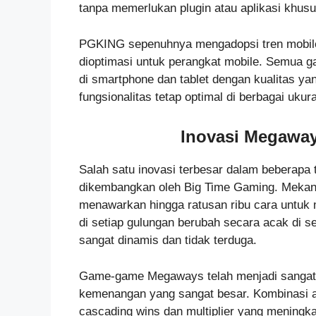
tanpa memerlukan plugin atau aplikasi khusu
PGKING sepenuhnya mengadopsi tren mobile
dioptimasi untuk perangkat mobile. Semua ga
di smartphone dan tablet dengan kualitas y
fungsionalitas tetap optimal di berbagai ukura
Inovasi Megawa
Salah satu inovasi terbesar dalam beberap
dikembangkan oleh Big Time Gaming. Mekani
menawarkan hingga ratusan ribu cara untuk 
di setiap gulungan berubah secara acak di 
sangat dinamis dan tidak terduga.
Game-game Megaways telah menjadi sangat 
kemenangan yang sangat besar. Kombinasi ant
cascading wins dan multiplier yang meningk