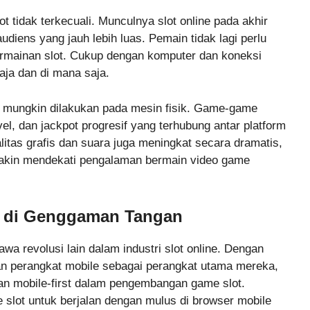
t tidak terkecuali. Munculnya slot online pada akhir
iens yang jauh lebih luas. Pemain tidak lagi perlu
ermainan slot. Cukup dengan komputer dan koneksi
saja dan di mana saja.
k mungkin dilakukan pada mesin fisik. Game-game
vel, dan jackpot progresif yang terhubung antar platform
alitas grafis dan suara juga meningkat secara dramatis,
kin mendekati pengalaman bermain video game
ot di Genggaman Tangan
 revolusi lain dalam industri slot online. Dengan
 perangkat mobile sebagai perangkat utama mereka,
n mobile-first dalam pengembangan game slot.
ot untuk berjalan dengan mulus di browser mobile