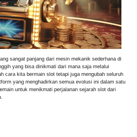
ang sangat panjang dari mesin mekanik sederhana di
ggih yang bisa dinikmati dari mana saja melalui
h cara kita bermain slot tetapi juga mengubah seluruh
latform yang menghadirkan semua evolusi ini dalam satu
main untuk menikmati perjalanan sejarah slot dari
n.